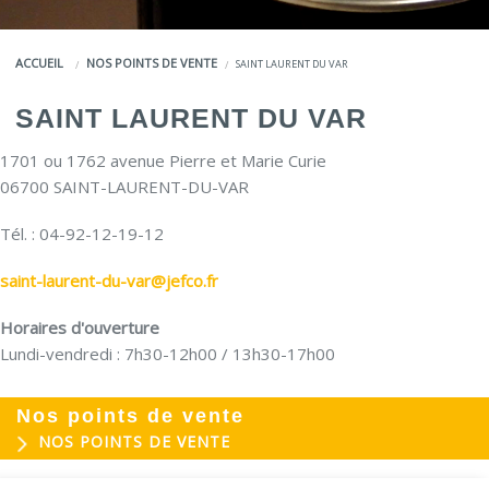
COULEURS
ACCUEIL
NOS POINTS DE VENTE
SAINT LAURENT DU VAR
SERVICES
SAINT LAURENT DU VAR
LA MARQUE JEFCO®
1701 ou 1762 avenue Pierre et Marie Curie
06700 SAINT-LAURENT-DU-VAR
Tél. : 04-92-12-19-12
saint-laurent-du-var@jefco.fr
Horaires d'ouverture
Lundi-vendredi : 7h30-12h00 / 13h30-17h00
Nos points de vente
NOS POINTS DE VENTE
EVOGREEN : Peinture
03