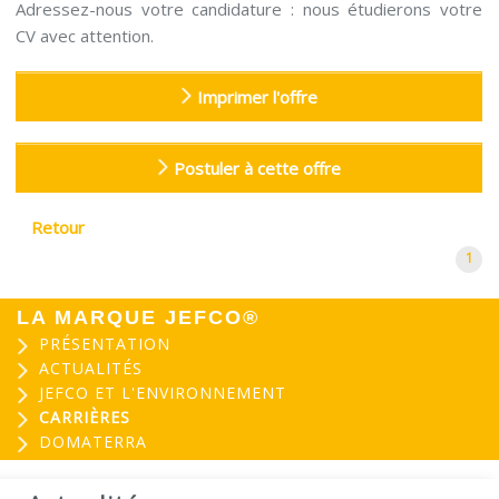
Adressez-nous votre candidature : nous étudierons votre
CV avec attention.
Imprimer l'offre
Postuler à cette offre
Retour
1
LA MARQUE JEFCO®
PRÉSENTATION
ACTUALITÉS
JEFCO ET L'ENVIRONNEMENT
CARRIÈRES
DOMATERRA
EVOGREEN : Peinture
03
biosourcée...