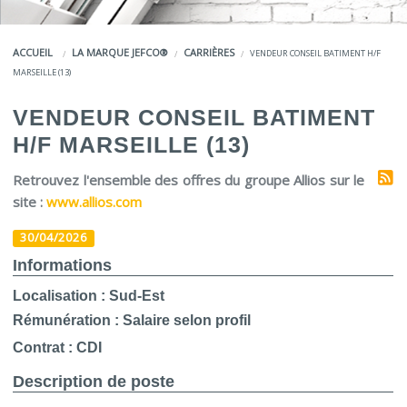
COULEURS
ACCUEIL
LA MARQUE JEFCO®
CARRIÈRES
VENDEUR CONSEIL BATIMENT H/F
SERVICES
MARSEILLE (13)
LA MARQUE JEFCO®
VENDEUR CONSEIL BATIMENT
H/F MARSEILLE (13)
Retrouvez l'ensemble des offres du groupe Allios sur le
site :
www.allios.com
30/04/2026
Informations
Localisation
: Sud-Est
Rémunération
: Salaire selon profil
Contrat
: CDI
Description de poste