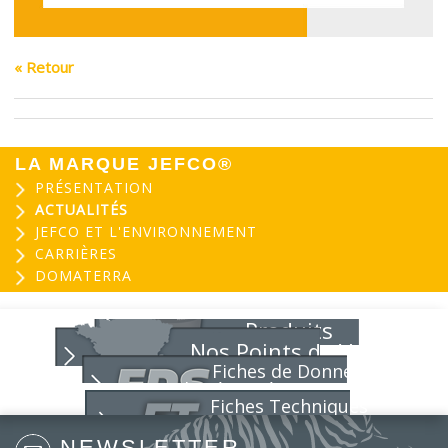
« Retour
LA MARQUE JEFCO®
PRÉSENTATION
ACTUALITÉS
JEFCO ET L'ENVIRONNEMENT
CARRIÈRES
DOMATERRA
Produits
Nos Points de Vente
Fiches de Données
de Sécurité
Fiches Techniques
NEWSLETTER