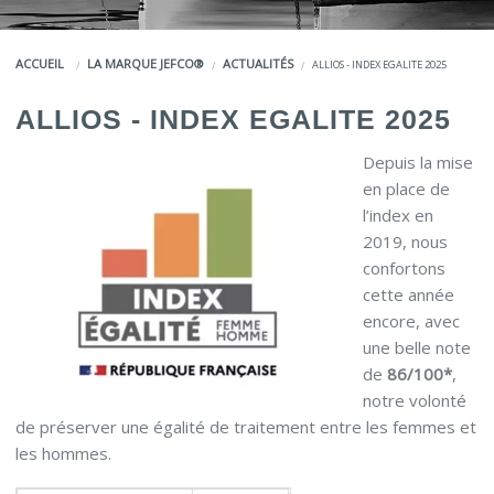
COULEURS
ACCUEIL
LA MARQUE JEFCO®
ACTUALITÉS
ALLIOS - INDEX EGALITE 2025
SERVICES
ALLIOS - INDEX EGALITE 2025
LA MARQUE JEFCO®
Depuis la mise
en place de
l’index en
2019, nous
confortons
cette année
encore, avec
une belle note
de
86/100*
,
notre volonté
de préserver une égalité de traitement entre les femmes et
les hommes.