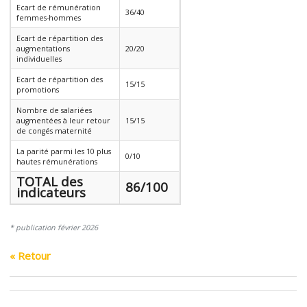
Ecart de rémunération
36/40
femmes-hommes
Ecart de répartition des
augmentations
20/20
individuelles
Ecart de répartition des
15/15
promotions
Nombre de salariées
augmentées à leur retour
15/15
de congés maternité
La parité parmi les 10 plus
0/10
hautes rémunérations
TOTAL des
86/100
indicateurs
* publication février 2026
« Retour