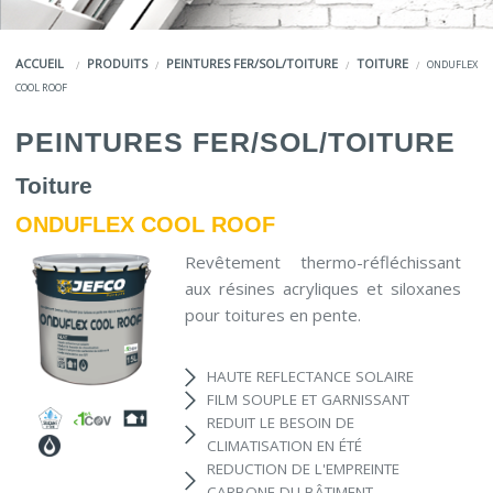
COULEURS
ACCUEIL
PRODUITS
PEINTURES FER/SOL/TOITURE
TOITURE
ONDUFLEX
SERVICES
COOL ROOF
LA MARQUE JEFCO®
PEINTURES FER/SOL/TOITURE
Toiture
ONDUFLEX COOL ROOF
Revêtement thermo-réfléchissant
aux résines acryliques et siloxanes
pour toitures en pente.
HAUTE REFLECTANCE SOLAIRE
FILM SOUPLE ET GARNISSANT
REDUIT LE BESOIN DE
CLIMATISATION EN ÉTÉ
REDUCTION DE L'EMPREINTE
CARBONE DU BÂTIMENT