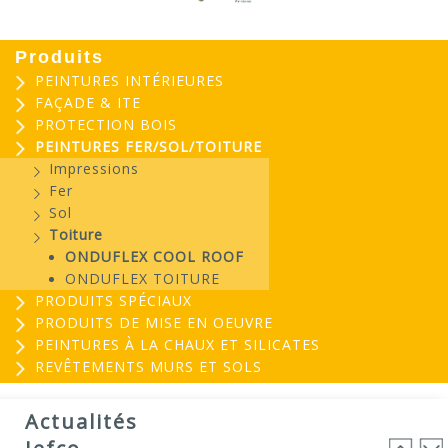
Produits
PEINTURES INTÉRIEURES
FAÇADE & ITE
PROTECTION BOIS
PEINTURES FER/SOL/TOITURE
Impressions
Fer
Sol
Toiture
ONDUFLEX COOL ROOF
ONDUFLEX TOITURE
PRODUITS SPÉCIAUX
PRODUITS DE MISE EN OEUVRE
PEINTURES À LA CHAUX ET SILICATES
REVÊTEMENTS MURS ET SOLS
EVOGREEN : Peinture
03
biosourcée...
Actualités
25
EVOGREEN est une gamme de peintures...
Lire la suite