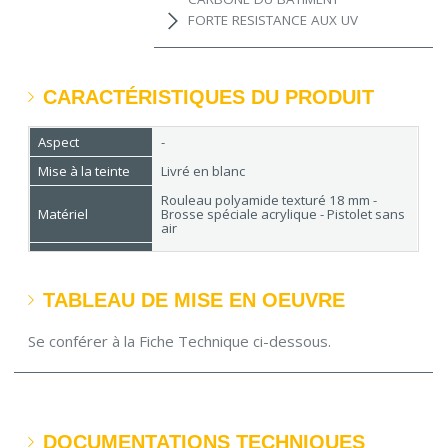
FORTE RESISTANCE AUX UV
CARACTÉRISTIQUES DU PRODUIT
Aspect
-
Mise à la teinte
Livré en blanc
Rouleau polyamide texturé 18 mm -
Matériel
Brosse spéciale acrylique - Pistolet sans
air
Rendement
400 à 500 g/m² par couche
Séchage
En surface 2h - Recouvrable 24h
TABLEAU DE MISE EN OEUVRE
Conditionnement
15 L
Se conférer à la Fiche Technique ci-dessous.
DOCUMENTATIONS TECHNIQUES