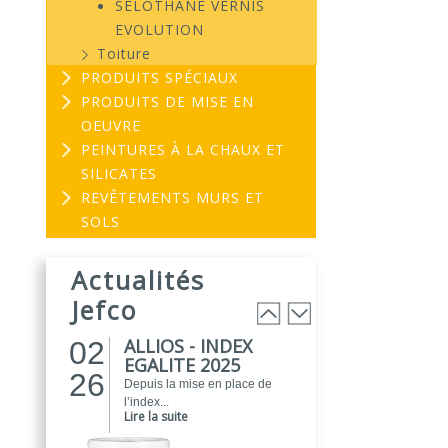
SELOTHANE VERNIS
EVOLUTION
Toiture
PRODUITS SPÉCIAUX
PRODUITS DE MISE EN
OEUVRE
PEINTURES À LA CHAUX ET
SILICATES
REVÊTEMENTS MURS ET
EVOGREEN :
03
SOLS
Peinture
25
biosourcée...
Actualités
EVOGREEN est une gamme de
peintures...
Jefco
Lire la suite
ALLIOS - INDEX
02
EGALITE 2025
26
Depuis la mise en place de
l’index...
Lire la suite