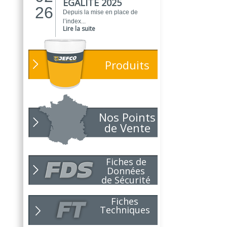
EGALITE 2025
26
Depuis la mise en place de
l’index...
Lire la suite
ATELIER DU
01
PEINTRE 2026 !
26
Produits
Parce que chaque chantier
compte, nous...
Lire la suite
NOUVEAUTÉ
01
POLARIS
Nos Points
26
Toujours soucieux des besoins
de Vente
des...
Lire la suite
NOUVELLE ANNÉE,
01
Fiches de
NOUVEAUX
26
Données
PROJETS !
de Sécurité
Pour 2026, le choix du bon
partenaire...
Lire la suite
Fiches
Techniques
NOUVEAUTÉ
10
NIRVANA !