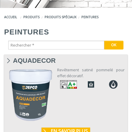
COULEURS
ACCUEIL
PRODUITS
PRODUITS SPÉCIAUX
PEINTURES
SERVICES
PEINTURES
LA MARQUE JEFCO®
AQUADECOR
Revêtement satiné pommelé pour
effet décoratif.
EN SAVOIR PLUS