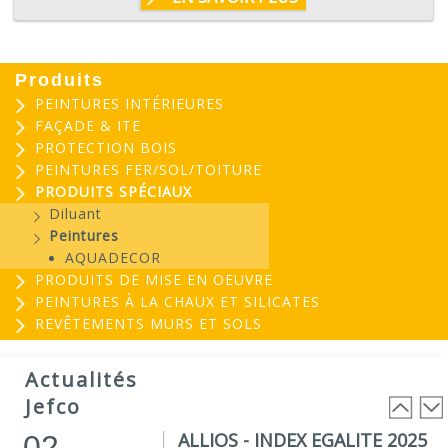
Produits
PEINTURES INTÉRIEURES
FAÇADE & ITE
PROTECTION BOIS
PEINTURES FER/SOL/TOITURE
PRODUITS SPÉCIAUX
Diluant
Peintures
AQUADECOR
PRODUITS DE MISE EN OEUVRE
PEINTURES À LA CHAUX ET SILICATES
REVÊTEMENTS MURS ET SOLS
EVOGREEN : Peinture
03
biosourcée...
Actualités
25
EVOGREEN est une gamme de peintures...
Jefco
Lire la suite
ALLIOS - INDEX EGALITE 2025
02