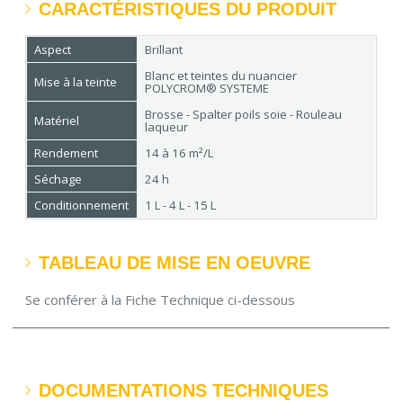
CARACTÉRISTIQUES DU PRODUIT
Aspect
Brillant
Blanc et teintes du nuancier
Mise à la teinte
POLYCROM® SYSTEME
Brosse - Spalter poils soie - Rouleau
Matériel
laqueur
Rendement
14 à 16 m²/L
Séchage
24 h
Conditionnement
1 L - 4 L - 15 L
TABLEAU DE MISE EN OEUVRE
Se conférer à la Fiche Technique ci-dessous
DOCUMENTATIONS TECHNIQUES