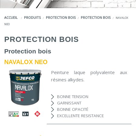
COULEURS
ACCUEIL
PRODUITS
PROTECTION BOIS
PROTECTION BOIS
NAVALOX
SERVICES
NEO
LA MARQUE JEFCO®
PROTECTION BOIS
Protection bois
NAVALOX NEO
Peinture laque polyvalente aux
résines alkydes.
BONNE TENSION
GARNISSANT
BONNE OPACITÉ
EXCELLENTE RESISTANCE