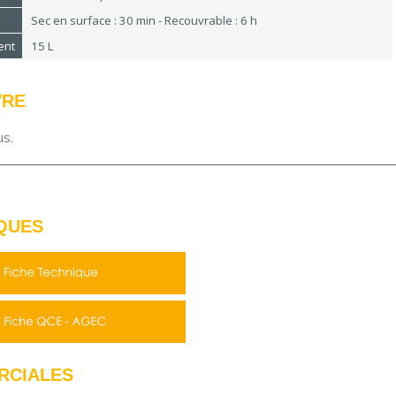
Sec en surface : 30 min - Recouvrable : 6 h
ent
15 L
VRE
us.
QUES
RCIALES