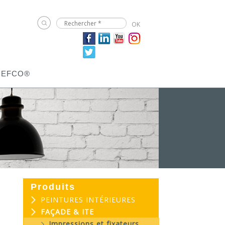
JEFCO®
Produits
PEINTURES INTÉRIEURES
FAÇADE & ITE
Impressions et fixateurs