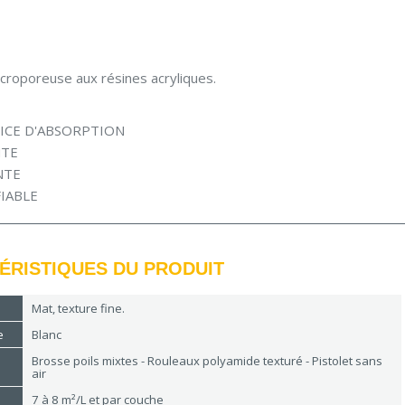
croporeuse aux résines acryliques.
ICE D'ABSORPTION
NTE
NTE
IABLE
ÉRISTIQUES DU PRODUIT
Mat, texture fine.
e
Blanc
Brosse poils mixtes - Rouleaux polyamide texturé - Pistolet sans
air
7 à 8 m²/L et par couche