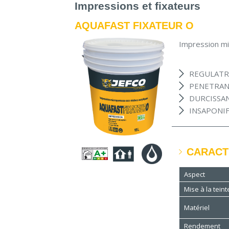
Impressions et fixateurs
AQUAFAST FIXATEUR O
Impression mi
REGULATR
PENETRA
DURCISSA
INSAPONIF
CARACT
Aspect
Mise à la teint
Matériel
Rendement