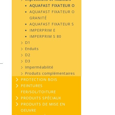
AQUAFAST FIXATEUR O
AQUAFAST FIXATEUR O
GRANITÉ
AQUAFAST FIXATEUR S
IMPERPRIM E
IMPERPRIM S 80
D1
Enduits
D2
D3
Imperméabilité
Produits complémentaires
PROTECTION BOIS
PEINTURES
FER/SOL/TOITURE
PRODUITS SPÉCIAUX
PRODUITS DE MISE EN
OEUVRE