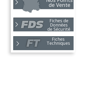
26
Toujours soucieux des besoins
de Vente
des...
Lire la suite
NOUVELLE ANNÉE,
01
Fiches de
NOUVEAUX
26
Données
PROJETS !
de Sécurité
Pour 2026, le choix du bon
partenaire...
Lire la suite
Fiches
Techniques
NOUVEAUTÉ
10
NIRVANA !
25
Toujours soucieux de répondre
aux...
Lire la suite
C'est la rentrée...
09
Dès aujourd'hui, lundi 1er...
25
Lire la suite
Nouvelle édition du
07
GUIDE DE...
25
Un outil pratique, pensé pour...
Lire la suite