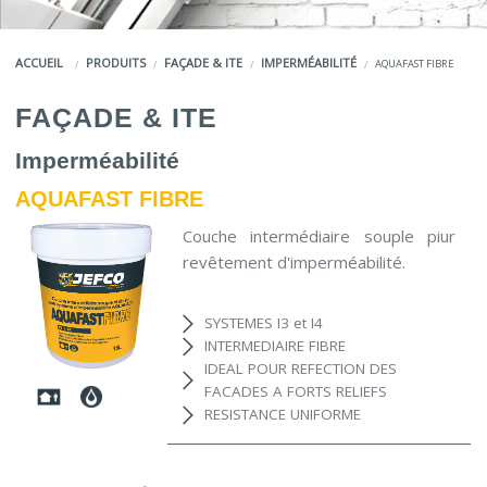
COULEURS
ACCUEIL
PRODUITS
FAÇADE & ITE
IMPERMÉABILITÉ
AQUAFAST FIBRE
SERVICES
FAÇADE & ITE
LA MARQUE JEFCO®
Imperméabilité
AQUAFAST FIBRE
Couche intermédiaire souple piur
revêtement d'imperméabilité.
SYSTEMES I3 et I4
INTERMEDIAIRE FIBRE
IDEAL POUR REFECTION DES
FACADES A FORTS RELIEFS
RESISTANCE UNIFORME