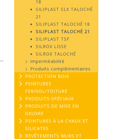
18
SILIPLAST SLX TALOCHÉ
21
SILIPLAST TALOCHÉ 18
SILIPLAST TALOCHÉ 21
SILIPLAST TSF
SILROX LISSE
SILROX TALOCHÉ
Imperméabilité
Produits complémentaires
PROTECTION BOIS
PEINTURES
FER/SOL/TOITURE
PRODUITS SPÉCIAUX
PRODUITS DE MISE EN
OEUVRE
PEINTURES À LA CHAUX ET
SILICATES
REVÊTEMENTS MURS ET