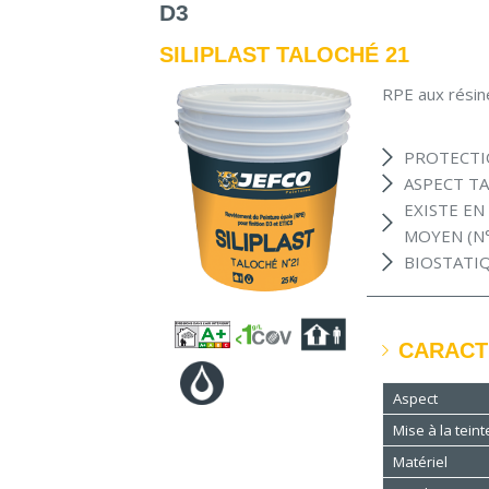
D3
SILIPLAST TALOCHÉ 21
RPE aux résine
PROTECTI
ASPECT T
EXISTE EN
MOYEN (N
BIOSTATI
CARACT
Aspect
Mise à la teint
Matériel