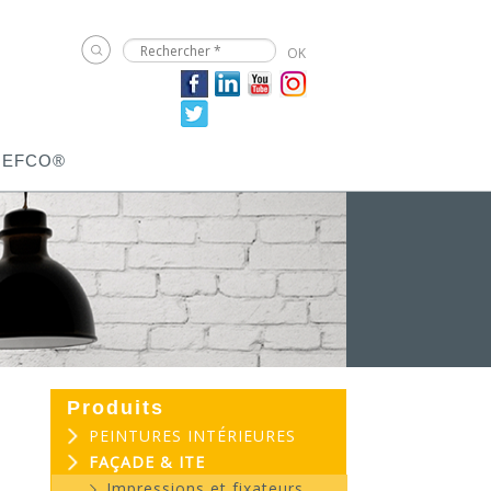
JEFCO®
Produits
PEINTURES INTÉRIEURES
FAÇADE & ITE
Impressions et fixateurs