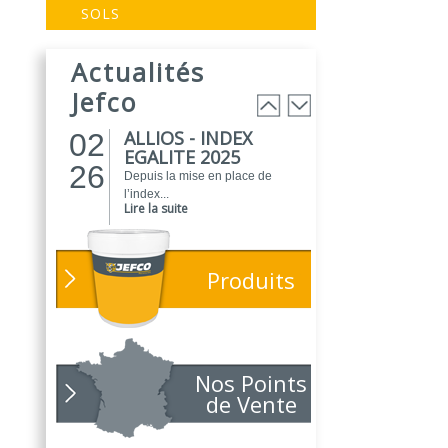
EVOGREEN :
03
SOLS
Peinture
25
biosourcée...
Actualités
EVOGREEN est une gamme de
peintures...
Jefco
Lire la suite
ALLIOS - INDEX
02
EGALITE 2025
26
Depuis la mise en place de
l’index...
Lire la suite
ATELIER DU
01
PEINTRE 2026 !
26
Produits
Parce que chaque chantier
compte, nous...
Lire la suite
NOUVEAUTÉ
01
POLARIS
Nos Points
26
Toujours soucieux des besoins
de Vente
des...
Lire la suite