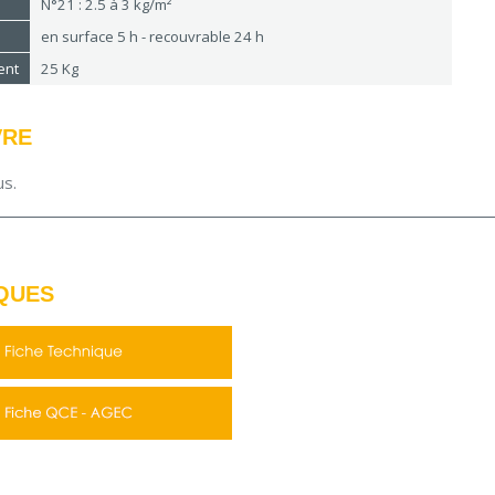
N°21 : 2.5 à 3 kg/m²
en surface 5 h - recouvrable 24 h
ent
25 Kg
VRE
us.
QUES