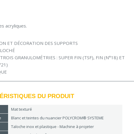
s acryliques.
ON ET DÉCORATION DES SUPPORTS
ALOCHÉ
 TROIS GRANULOMÉTRIES : SUPER FIN (TSF), FIN (N°18) ET
°21)
QUE
ÉRISTIQUES DU PRODUIT
Mat texturé
e
Blanc et teintes du nuancier POLYCROM® SYSTEME
Taloche inox et plastique - Machine à projeter