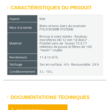
CARACTÉRISTIQUES DU PRODUIT
Aspect
Mat
Blanc et tons clairs du nuancier
Mise à la teinte
POLYCROM
® SYSTEME
Brosse à soies mixtes - Rouleau
microfibres HD 12 mm "LE BLEU" -
Matériel
Pistolet sans air : buses 15 à 17
milièmes de pouce et filtres de 100
"mesh" / maille
Rendement
11 à 13 m²/L
Séchage
Sec en surface : 4 h - Recouvrable : 24 h
Conditionnement
3 L - 10 L
DOCUMENTATIONS TECHNIQUES