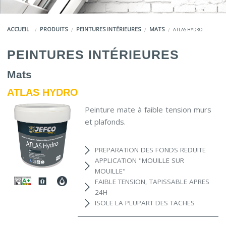
COULEURS
ACCUEIL
PRODUITS
PEINTURES INTÉRIEURES
MATS
ATLAS HYDRO
SERVICES
PEINTURES INTÉRIEURES
LA MARQUE JEFCO®
Mats
ATLAS HYDRO
Peinture mate à faible tension murs
et plafonds.
PREPARATION DES FONDS REDUITE
APPLICATION "MOUILLE SUR
MOUILLE"
FAIBLE TENSION, TAPISSABLE APRES
24H
ISOLE LA PLUPART DES TACHES