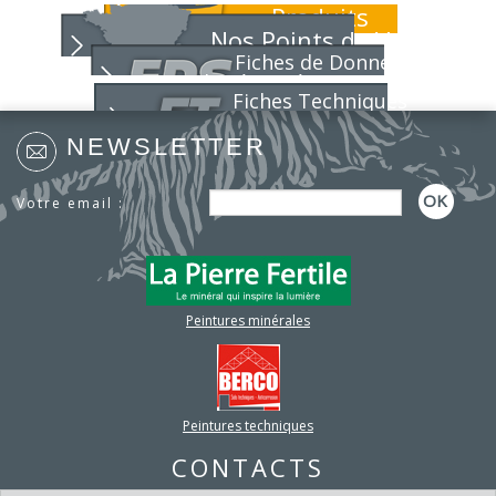
01
Produits
Parce que chaque chantier compte, nous...
26
Lire la suite
Nos Points de Vente
Fiches de Données
NOUVEAUTÉ POLARIS
01
de Sécurité
Toujours soucieux des besoins des...
Fiches Techniques
26
Lire la suite
NEWSLETTER
NOUVELLE ANNÉE,
01
NOUVEAUX PROJETS !
26
Pour 2026, le choix du bon partenaire...
Votre email :
Lire la suite
NOUVEAUTÉ NIRVANA !
10
Toujours soucieux de répondre aux...
25
Lire la suite
C'est la rentrée...
09
Peintures minérales
Dès aujourd'hui, lundi 1er...
25
Lire la suite
Nouvelle édition du GUIDE
07
DE...
Peintures techniques
25
Un outil pratique, pensé pour...
Lire la suite
CONTACTS
SYMBIOSE