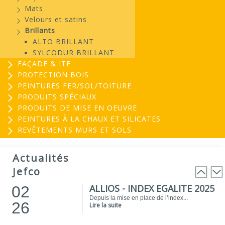
Mats
Velours et satins
Brillants
ALTO BRILLANT
SYLCODUR BRILLANT
FAÇADE & ITE
PROTECTION BOIS
PEINTURES FER/SOL/TOITURE
PRODUITS SPÉCIAUX
PRODUITS DE MISE EN OEUVRE
PEINTURES À LA CHAUX ET SILICATES
REVÊTEMENTS MURS ET SOLS
EVOGREEN : Peinture
03
biosourcée...
Actualités
25
EVOGREEN est une gamme de peintures...
Jefco
Lire la suite
ALLIOS - INDEX EGALITE 2025
02
Depuis la mise en place de l’index...
26
Lire la suite
ATELIER DU PEINTRE 2026 !