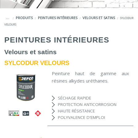
COULEURS
CUEIL
PRODUITS
PEINTURES INTÉRIEURES
VELOURS ET SATINS
SYLCODUR
SERVICES
VELOURS
LA MARQUE JEFCO®
PEINTURES INTÉRIEURES
Velours et satins
SYLCODUR VELOURS
Peinture haut de gamme aux
résines alkydes uréthanes.
SÉCHAGE RAPIDE
PROTECTION ANTICORROSION
HAUTE RÉSISTANCE
POLYVALENCE D'EMPLOI