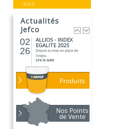
EVOGREEN :
03
SOLS
Peinture
25
biosourcée...
Actualités
EVOGREEN est une gamme de
peintures...
Jefco
Lire la suite
ALLIOS - INDEX
02
EGALITE 2025
26
Depuis la mise en place de
l’index...
Lire la suite
ATELIER DU
01
PEINTRE 2026 !
26
Produits
Parce que chaque chantier
compte, nous...
Lire la suite
NOUVEAUTÉ
01
POLARIS
Nos Points
26
Toujours soucieux des besoins
de Vente
des...
Lire la suite