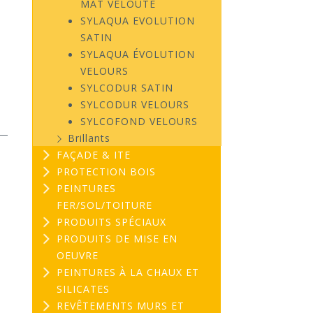
MAT VELOUTÉ
SYLAQUA EVOLUTION
SATIN
SYLAQUA ÉVOLUTION
VELOURS
SYLCODUR SATIN
SYLCODUR VELOURS
SYLCOFOND VELOURS
Brillants
FAÇADE & ITE
PROTECTION BOIS
PEINTURES
FER/SOL/TOITURE
PRODUITS SPÉCIAUX
PRODUITS DE MISE EN
OEUVRE
PEINTURES À LA CHAUX ET
SILICATES
REVÊTEMENTS MURS ET