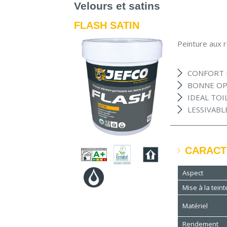
Velours et satins
FLASH SATIN
Peinture aux r
CONFORT 
BONNE OP
IDEAL TOI
LESSIVABLE
CARACT
Aspect
Mise à la teint
Matériel
Rendement