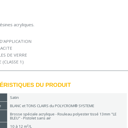
ésines acryliques.
D'APPLICATION
ACITE
LES DE VERRE
 (CLASSE 1)
ÉRISTIQUES DU PRODUIT
Satin
e
BLANC et TONS CLAIRS du POLYCROM® SYSTEME
Brosse spéciale acrylique - Rouleau polyester tissé 13mm "LE
BLEU" - Pistolet sans air
10 à 12 m²/L