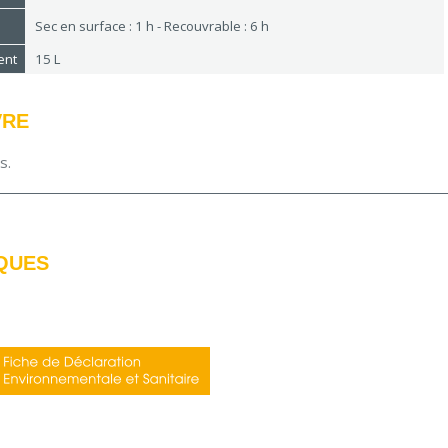
Sec en surface : 1 h - Recouvrable : 6 h
ent
15 L
VRE
us.
QUES