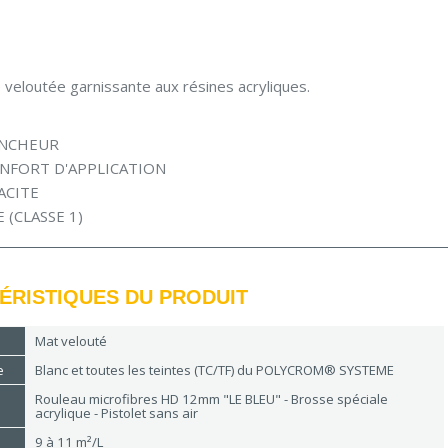
 veloutée garnissante aux résines acryliques.
ANCHEUR
NFORT D'APPLICATION
ACITE
 (CLASSE 1)
ÉRISTIQUES DU PRODUIT
Mat velouté
e
Blanc et toutes les teintes (TC/TF) du POLYCROM® SYSTEME
Rouleau microfibres HD 12mm "LE BLEU" - Brosse spéciale
acrylique - Pistolet sans air
9 à 11 m²/L