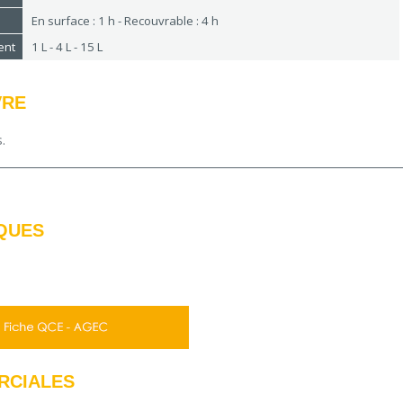
En surface : 1 h - Recouvrable : 4 h
ent
1 L - 4 L - 15 L
VRE
s.
QUES
RCIALES