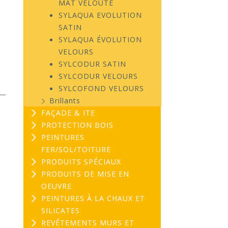
MAT VELOUTÉ
SYLAQUA EVOLUTION
SATIN
SYLAQUA ÉVOLUTION
VELOURS
SYLCODUR SATIN
SYLCODUR VELOURS
SYLCOFOND VELOURS
Brillants
FAÇADE & ITE
PROTECTION BOIS
PEINTURES
FER/SOL/TOITURE
PRODUITS SPÉCIAUX
PRODUITS DE MISE EN
OEUVRE
PEINTURES À LA CHAUX ET
SILICATES
REVÊTEMENTS MURS ET