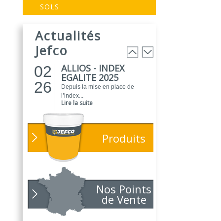
EVOGREEN :
03
SOLS
Peinture
25
biosourcée...
Actualités
EVOGREEN est une gamme de
peintures...
Jefco
Lire la suite
ALLIOS - INDEX
02
EGALITE 2025
26
Depuis la mise en place de
l’index...
Lire la suite
ATELIER DU
01
PEINTRE 2026 !
26
Produits
Parce que chaque chantier
compte, nous...
Lire la suite
NOUVEAUTÉ
01
POLARIS
Nos Points
26
Toujours soucieux des besoins
de Vente
des...
Lire la suite