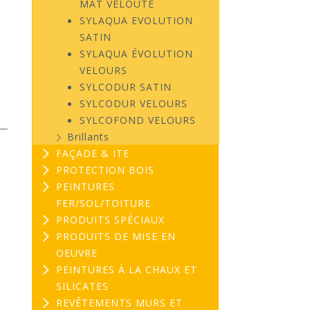
MAT VELOUTÉ
SYLAQUA EVOLUTION
SATIN
SYLAQUA ÉVOLUTION
VELOURS
SYLCODUR SATIN
SYLCODUR VELOURS
SYLCOFOND VELOURS
Brillants
FAÇADE & ITE
PROTECTION BOIS
PEINTURES
FER/SOL/TOITURE
PRODUITS SPÉCIAUX
PRODUITS DE MISE EN
OEUVRE
PEINTURES À LA CHAUX ET
SILICATES
REVÊTEMENTS MURS ET