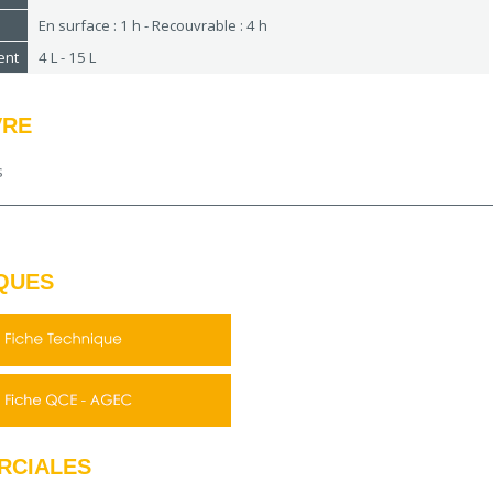
En surface : 1 h - Recouvrable : 4 h
ent
4 L - 15 L
VRE
us
QUES
RCIALES