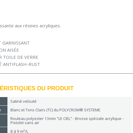
ssante aux résines acryliques.
T GARNISSANT
ON AISÉE
R TOILE DE VERRE
É ANTIFLASH-RUST
ÉRISTIQUES DU PRODUIT
Satiné velouté
e
Blanc et Tons Clairs (TC) du POLYCROM® SYSTEME
Rouleau polyester 13mm "LE CIEL" - Brosse spéciale acrylique -
Pistolet sans air
8 à 9 m²/L