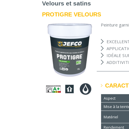
Velours et satins
PROTIGRE VELOURS
Peinture garni
EXCELLEN
APPLICATI
IDÉALE SU
ADDITIVIT
CARACT
Aspect
Mise à la teint
Matériel
Rendement