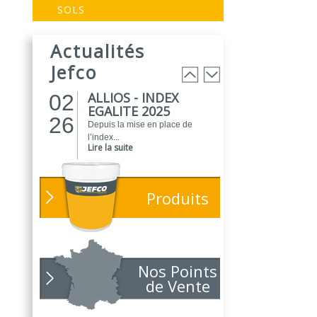
EVOGREEN :
03
SOLS
Peinture
25
biosourcée...
Actualités
EVOGREEN est une gamme de
peintures...
Jefco
Lire la suite
ALLIOS - INDEX
02
EGALITE 2025
26
Depuis la mise en place de
l’index...
Lire la suite
ATELIER DU
01
PEINTRE 2026 !
26
Produits
Parce que chaque chantier
compte, nous...
Lire la suite
NOUVEAUTÉ
01
POLARIS
Nos Points
26
Toujours soucieux des besoins
de Vente
des...
Lire la suite