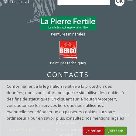
Votre email :
Lire la suite
NOUVEAUTÉ NIRVANA !
10
Toujours soucieux de répondre aux...
25
Lire la suite
C'est la rentrée...
09
Peintures minérales
Dès aujourd'hui, lundi 1er...
25
Lire la suite
Nouvelle édition du GUIDE
07
DE...
Peintures techniques
25
Un outil pratique, pensé pour...
Lire la suite
CONTACTS
SYMBIOSE
07
Conformément à la législation relative à la protection des
04 96 12 50 00
JEFCO innove avec SYMBIOSE , une...
25
Lire la suite
Jefco Marseille
données, nous vous informons que ce site utilise des cookies à
185 Chemin de Saint-Lambert
des fins de statistiques. En cliquant sur le bouton 'Accepter',
OPÉRATION PRINTEMPS /
05
13821 LA PENNE-SUR-HUVEAUNE
vous autorisez les services tiers que nous utilisons à
ÉTÉ !
éventuellement déposer un ou plusieurs cookies sur votre
25
CONTACTS
LIENS
RECRUTEMENT
MENTIONS LÉGALES
Du 19 mai au 4 juillet 2025 rendez-vous...
ordinateur. Pour en savoir plus, consultez nos mentions légales
Lire la suite
PLAN DU SITE
EVOGREEN : Peinture
03
COPYRIGHT 2013-26 JEFCO Conception & réalisation :
Je refuse
J'accepte
biosourcée...
Answeb