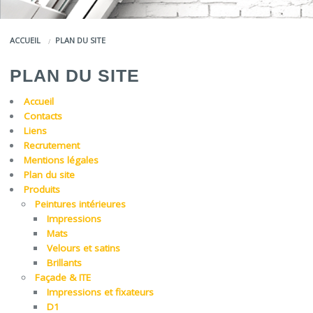
COULEURS
ACCUEIL
PLAN DU SITE
SERVICES
PLAN DU SITE
LA MARQUE JEFCO®
Accueil
Contacts
Liens
Recrutement
Mentions légales
Plan du site
Produits
Peintures intérieures
Impressions
Mats
Velours et satins
Brillants
Façade & ITE
Impressions et fixateurs
D1