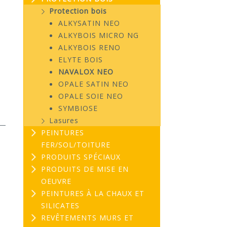
Protection bois
ALKYSATIN NEO
ALKYBOIS MICRO NG
ALKYBOIS RENO
ELYTE BOIS
NAVALOX NEO
OPALE SATIN NEO
OPALE SOIE NEO
SYMBIOSE
Lasures
PEINTURES
FER/SOL/TOITURE
PRODUITS SPÉCIAUX
PRODUITS DE MISE EN
OEUVRE
PEINTURES À LA CHAUX ET
SILICATES
REVÊTEMENTS MURS ET