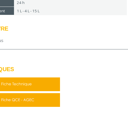
24 h
ent
1 L - 4 L - 15 L
VRE
us
QUES