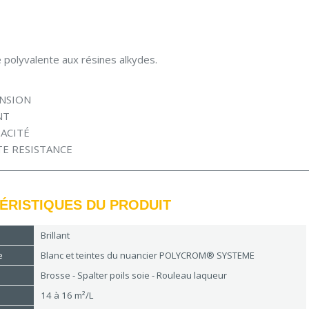
 polyvalente aux résines alkydes.
NSION
NT
ACITÉ
TE RESISTANCE
ÉRISTIQUES DU PRODUIT
Brillant
e
Blanc et teintes du nuancier POLYCROM® SYSTEME
Brosse - Spalter poils soie - Rouleau laqueur
14 à 16 m²/L