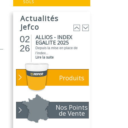
EVOGREEN :
03
SOLS
Peinture
25
biosourcée...
Actualités
EVOGREEN est une gamme de
peintures...
Jefco
Lire la suite
ALLIOS - INDEX
02
EGALITE 2025
26
Depuis la mise en place de
l’index...
Lire la suite
ATELIER DU
01
PEINTRE 2026 !
26
Produits
Parce que chaque chantier
compte, nous...
Lire la suite
NOUVEAUTÉ
01
POLARIS
Nos Points
26
Toujours soucieux des besoins
de Vente
des...
Lire la suite
NOUVELLE ANNÉE,