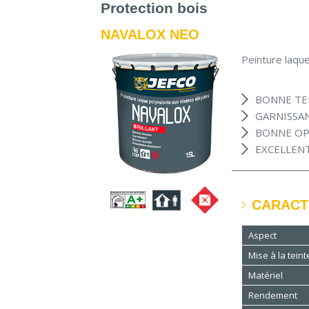
Protection bois
NAVALOX NEO
Peinture laque
BONNE TE
GARNISSA
BONNE OP
EXCELLEN
CARACT
Aspect
Mise à la teint
Matériel
Rendement