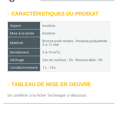
CARACTÉRISTIQUES DU PRODUIT
Aspect
Incolore
Mise à la teinte
Incolore
Brosse poils mixtes - Rouleau polyamide
Matériel
9 à 12 mm
Rendement
5 à 10 m²/L
Séchage
Sec en surface : 2h - Recouvrable : 5h
Conditionnement
1 L - 10 L
TABLEAU DE MISE EN OEUVRE
Se conférer à la Fiche Technique ci-dessous.