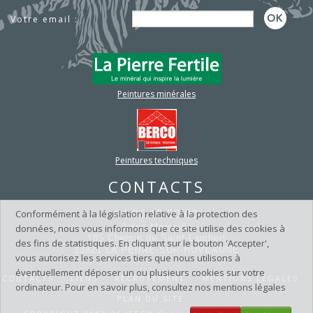
26
Pour 2026, le choix du bon partenaire...
Votre email :
Lire la suite
NOUVEAUTÉ NIRVANA !
10
Toujours soucieux de répondre aux...
25
Lire la suite
C'est la rentrée...
09
Peintures minérales
Dès aujourd'hui, lundi 1er...
25
Lire la suite
Nouvelle édition du GUIDE
07
DE...
Peintures techniques
25
Un outil pratique, pensé pour...
Lire la suite
CONTACTS
SYMBIOSE
07
Conformément à la législation relative à la protection des
04 96 12 50 00
JEFCO innove avec SYMBIOSE , une...
25
Lire la suite
Jefco Marseille
données, nous vous informons que ce site utilise des cookies à
185 Chemin de Saint-Lambert
des fins de statistiques. En cliquant sur le bouton 'Accepter',
OPÉRATION PRINTEMPS /
05
13821 LA PENNE-SUR-HUVEAUNE
vous autorisez les services tiers que nous utilisons à
ÉTÉ !
éventuellement déposer un ou plusieurs cookies sur votre
25
CONTACTS
LIENS
RECRUTEMENT
MENTIONS LÉGALES
Du 19 mai au 4 juillet 2025 rendez-vous...
ordinateur. Pour en savoir plus, consultez nos mentions légales
Lire la suite
PLAN DU SITE