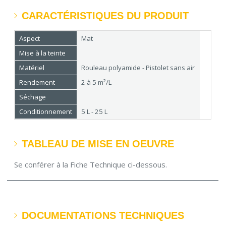
CARACTÉRISTIQUES DU PRODUIT
Aspect
Mat
Mise à la teinte
Matériel
Rouleau polyamide - Pistolet sans air
Rendement
2 à 5 m²/L
Séchage
Conditionnement
5 L - 25 L
TABLEAU DE MISE EN OEUVRE
Se conférer à la Fiche Technique ci-dessous.
DOCUMENTATIONS TECHNIQUES