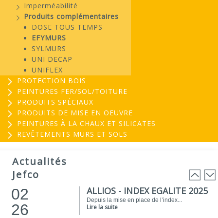
Imperméabilité
Produits complémentaires
DOSE TOUS TEMPS
EFYMURS
SYLMURS
UNI DECAP
UNIFLEX
PROTECTION BOIS
PEINTURES FER/SOL/TOITURE
PRODUITS SPÉCIAUX
PRODUITS DE MISE EN OEUVRE
PEINTURES À LA CHAUX ET SILICATES
REVÊTEMENTS MURS ET SOLS
EVOGREEN : Peinture
03
biosourcée...
Actualités
25
EVOGREEN est une gamme de peintures...
Jefco
Lire la suite
ALLIOS - INDEX EGALITE 2025
02
Depuis la mise en place de l’index...
26
Lire la suite