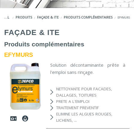
COULEURS
ACCUEIL
PRODUITS
FAÇADE & ITE
PRODUITS COMPLÉMENTAIRES
EFYMURS
SERVICES
FAÇADE & ITE
LA MARQUE JEFCO®
Produits complémentaires
EFYMURS
Solution décontaminante prête à
l'emploi sans rinçage.
NETTOYANTE POUR FACADES,
DALLAGES, TOITURES
PRETE A L'EMPLOI
TRAITEMENT PREVENTIF
ELIMINE LES ALGUES ROUGES,
LICHENS, ...