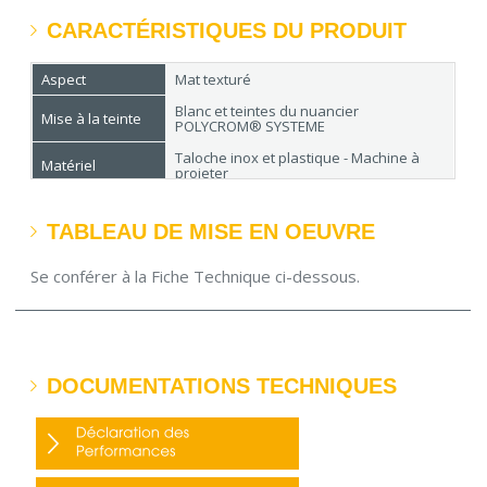
CARACTÉRISTIQUES DU PRODUIT
Aspect
Mat texturé
Blanc et teintes du nuancier
Mise à la teinte
POLYCROM® SYSTEME
Taloche inox et plastique - Machine à
Matériel
projeter
Rendement
N°21 : 2.5 à 3 kg/m²
TABLEAU DE MISE EN OEUVRE
Séchage
en surface 5 h - recouvrable 24 h
Conditionnement
25 Kg
Se conférer à la Fiche Technique ci-dessous.
DOCUMENTATIONS TECHNIQUES