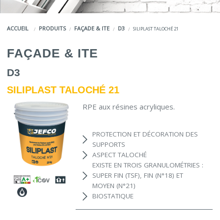
COULEURS
ACCUEIL
PRODUITS
FAÇADE & ITE
D3
SILIPLAST TALOCHÉ 21
SERVICES
FAÇADE & ITE
LA MARQUE JEFCO®
D3
SILIPLAST TALOCHÉ 21
RPE aux résines acryliques.
PROTECTION ET DÉCORATION DES
SUPPORTS
ASPECT TALOCHÉ
EXISTE EN TROIS GRANULOMÉTRIES :
SUPER FIN (TSF), FIN (N°18) ET
MOYEN (N°21)
BIOSTATIQUE