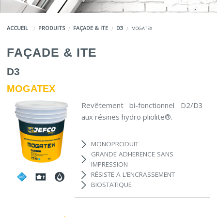
COULEURS
ACCUEIL
PRODUITS
FAÇADE & ITE
D3
MOGATEX
SERVICES
FAÇADE & ITE
LA MARQUE JEFCO®
D3
MOGATEX
Revêtement bi-fonctionnel D2/D3
aux résines hydro pliolite®.
MONOPRODUIT
GRANDE ADHERENCE SANS
IMPRESSION
RÉSISTE A L’ENCRASSEMENT
BIOSTATIQUE