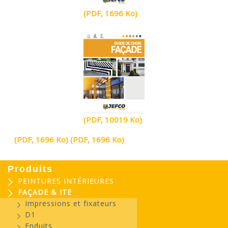
(PDF, 1696 Ko)
(PDF, 10019 Ko)
(PDF, 1696 Ko)
(PDF, 1696 Ko)
Produits
PEINTURES INTÉRIEURES
FAÇADE & ITE
Impressions et fixateurs
D1
Enduits