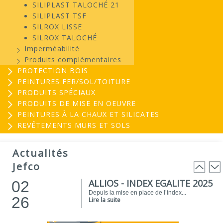
SILIPLAST TALOCHÉ 21
SILIPLAST TSF
SILROX LISSE
SILROX TALOCHÉ
Imperméabilité
Produits complémentaires
PROTECTION BOIS
PEINTURES FER/SOL/TOITURE
PRODUITS SPÉCIAUX
PRODUITS DE MISE EN OEUVRE
PEINTURES À LA CHAUX ET SILICATES
REVÊTEMENTS MURS ET SOLS
EVOGREEN : Peinture
03
biosourcée...
Actualités
25
EVOGREEN est une gamme de peintures...
Jefco
Lire la suite
ALLIOS - INDEX EGALITE 2025
02
Depuis la mise en place de l’index...
26
Lire la suite
ATELIER DU PEINTRE 2026 !
01