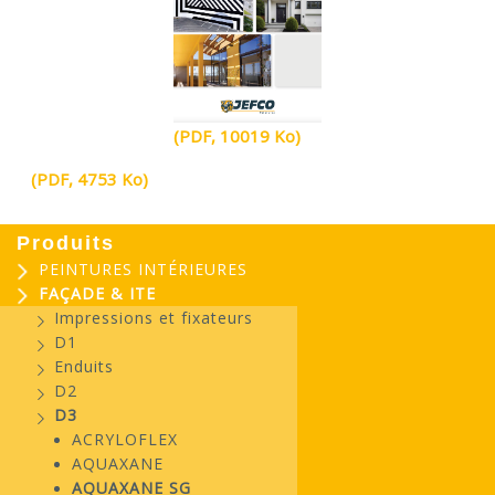
(PDF, 10019 Ko)
(PDF, 4753 Ko)
Produits
PEINTURES INTÉRIEURES
FAÇADE & ITE
Impressions et fixateurs
D1
Enduits
D2
D3
ACRYLOFLEX
AQUAXANE
AQUAXANE SG