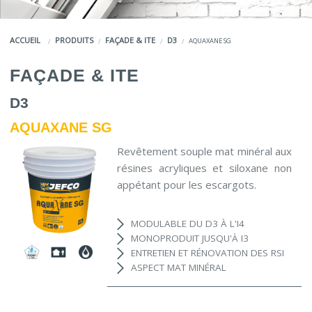
COULEURS
ACCUEIL
PRODUITS
FAÇADE & ITE
D3
AQUAXANE SG
SERVICES
FAÇADE & ITE
LA MARQUE JEFCO®
D3
AQUAXANE SG
Revêtement souple mat minéral aux
résines acryliques et siloxane non
appétant pour les escargots.
MODULABLE DU D3 À L'I4
MONOPRODUIT JUSQU'À I3
ENTRETIEN ET RÉNOVATION DES RSI
ASPECT MAT MINÉRAL