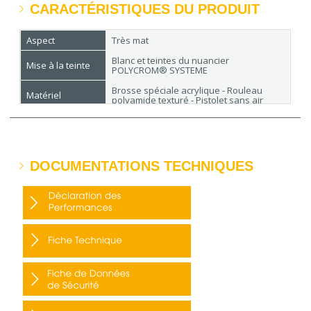
CARACTÉRISTIQUES DU PRODUIT
Aspect
Très mat
Blanc et teintes du nuancier
Mise à la teinte
POLYCROM® SYSTEME
Brosse spéciale acrylique - Rouleau
Matériel
polyamide texturé - Pistolet sans air
Rendement
Variable selon systèmes
Séchage
En surface 4h - recouvrable 24h
Conditionnement
4 L - 15 L
DOCUMENTATIONS TECHNIQUES