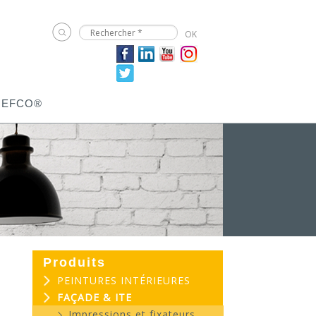
JEFCO®
Produits
PEINTURES INTÉRIEURES
FAÇADE & ITE
Impressions et fixateurs