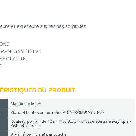
ieure et extérieure aux résines acryliques.
FOND
GARNISSANT ELEVE
NE OPACITE
E
ÉRISTIQUES DU PRODUIT
Mat poché léger
e
Blanc et teintes du nuancier POLYCROM® SYSTEME
Rouleau polyamide 12 mm "LE BLEU" - Brosse spéciale acrylique -
Pistolet sans air
8 à 9 m² par litre et par couche