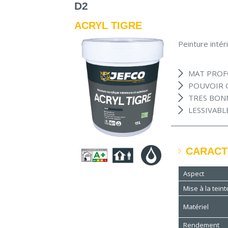
D2
ACRYL TIGRE
Peinture intér
MAT PRO
POUVOIR 
TRES BON
LESSIVABL
CARACT
Aspect
Mise à la teint
Matériel
Rendement