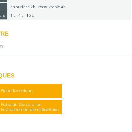
en surface 2h - recouvrable 4h
ent
1 L - 4 L - 15 L
VRE
us.
QUES