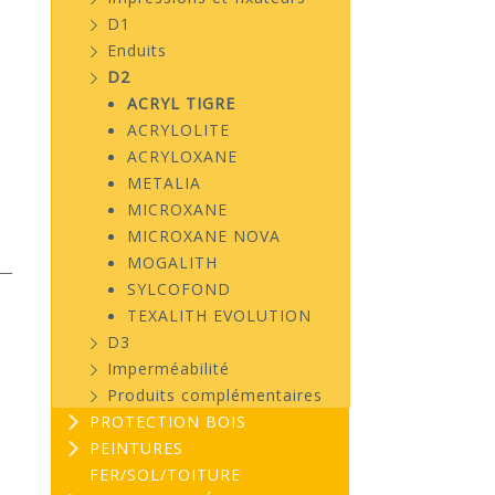
D1
Enduits
D2
ACRYL TIGRE
ACRYLOLITE
ACRYLOXANE
METALIA
MICROXANE
MICROXANE NOVA
MOGALITH
SYLCOFOND
TEXALITH EVOLUTION
D3
Imperméabilité
Produits complémentaires
PROTECTION BOIS
PEINTURES
FER/SOL/TOITURE