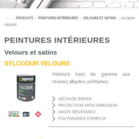
COULEURS
CUEIL
PRODUITS
PEINTURES INTÉRIEURES
VELOURS ET SATINS
SYLCODUR
SERVICES
VELOURS
LA MARQUE JEFCO®
PEINTURES INTÉRIEURES
Velours et satins
SYLCODUR VELOURS
Peinture haut de gamme aux
résines alkydes uréthanes.
SÉCHAGE RAPIDE
PROTECTION ANTICORROSION
HAUTE RÉSISTANCE
POLYVALENCE D'EMPLOI