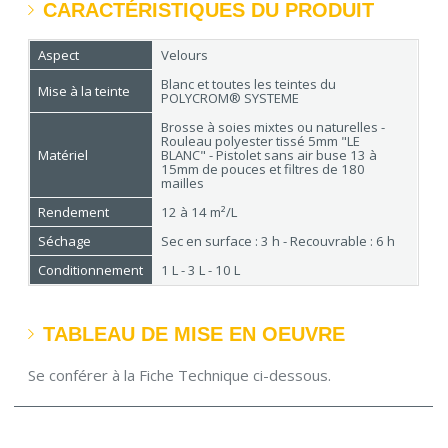
CARACTÉRISTIQUES DU PRODUIT
Aspect
Velours
Blanc et toutes les teintes du
Mise à la teinte
POLYCROM® SYSTEME
Brosse à soies mixtes ou naturelles -
Rouleau polyester tissé 5mm "LE
Matériel
BLANC" - Pistolet sans air buse 13 à
15mm de pouces et filtres de 180
mailles
Rendement
12 à 14 m²/L
Séchage
Sec en surface : 3 h - Recouvrable : 6 h
Conditionnement
1 L - 3 L - 10 L
TABLEAU DE MISE EN OEUVRE
Se conférer à la Fiche Technique ci-dessous.