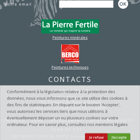
26
Pour 2026, le choix du bon partenaire...
Votre email :
Lire la suite
NOUVEAUTÉ NIRVANA !
10
Toujours soucieux de répondre aux...
25
Lire la suite
C'est la rentrée...
09
Peintures minérales
Dès aujourd'hui, lundi 1er...
25
Lire la suite
Nouvelle édition du GUIDE
07
DE...
Peintures techniques
25
Un outil pratique, pensé pour...
Lire la suite
CONTACTS
SYMBIOSE
07
Conformément à la législation relative à la protection des
04 96 12 50 00
JEFCO innove avec SYMBIOSE , une...
25
Lire la suite
Jefco Marseille
données, nous vous informons que ce site utilise des cookies à
185 Chemin de Saint-Lambert
des fins de statistiques. En cliquant sur le bouton 'Accepter',
OPÉRATION PRINTEMPS /
05
13821 LA PENNE-SUR-HUVEAUNE
vous autorisez les services tiers que nous utilisons à
ÉTÉ !
éventuellement déposer un ou plusieurs cookies sur votre
25
CONTACTS
LIENS
RECRUTEMENT
MENTIONS LÉGALES
Du 19 mai au 4 juillet 2025 rendez-vous...
ordinateur. Pour en savoir plus, consultez nos mentions légales
Lire la suite
PLAN DU SITE
EVOGREEN : Peinture
03
COPYRIGHT 2013-26 JEFCO Conception & réalisation :
Je refuse
J'accepte