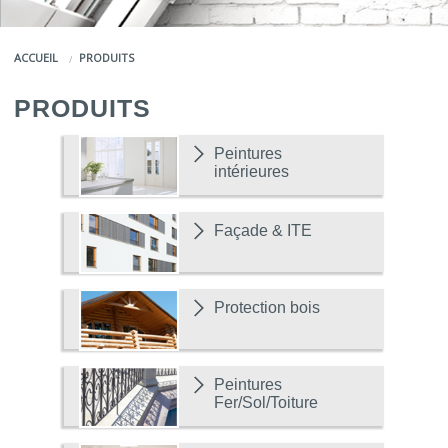
COULEURS
ACCUEIL
PRODUITS
SERVICES
PRODUITS
LA MARQUE JEFCO®
Peintures
intérieures
Façade & ITE
Protection bois
Peintures
Fer/Sol/Toiture